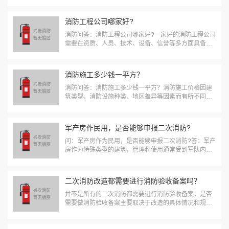
生产许可证，以证明企业具备保障安全生产的条件和能
力。在实际操作中，企业还需根据当地的具体政策和...
消防工程公司哪家好?
消防问答：消防工程公司哪家好?一家好的消防工程公司
需要在资质、人员、技术、设备、信誉等多方面具备一
定条件，具体如下：1、资质与认证必备资质：靠谱的消
防工程公司应具有消防设施工程专业承包资质，根据工
程规模和范围的不同，分为一级、二级等不同等级...
消防施工多少钱一平方？
消防问答：消防施工多少钱一平方？消防施工价格因建
筑类型、消防设施种类、地区差异等因素而有所不同，
以下是大致价格范围： 一、住宅建筑1、普通住宅：通
常配备基本的火灾自动报警系统和消火栓系统等，每平
方米造价一般在100-200元左右。...
军产房作民用，是否能够申报二次消防?
问：军产房作为民用，是否能够申报二次消防?答：军产
房作为特殊类型的建筑，管理和使用通常受到军队内部
的规定和限制，消防申报和备案存在一定的特殊性，和
普通民用建筑有不同的程序和要求。 军产房作为民用建
筑使用并申报二次消防时，可能会面临一些...
二次消防改造都需要进行消防验收备案吗？
并不是所有的二次消防都需要进行消防验收备案，是否
需要做消防验收备案主要取决于改造的具体情况和规
模。 一、需要备案的情况1、面积在300平以上，且装
修后改变了格局影响室内防火分区和消防疏散，那么通