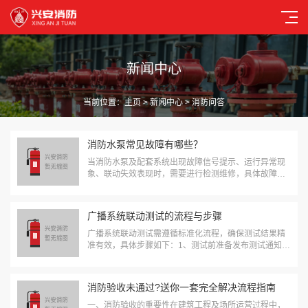
新闻中心
当前位置：
主页
>
新闻中心
> 消防问答
消防水泵常见故障有哪些？
当消防水泵及配套系统出现故障信号提示、运行异常现
象、联动失效表现时，需要进行检测维修，具体故障类
型如下：1、电气系统故障控制柜电源指示灯熄灭、断路
器跳闸或显示过载、缺相、短路报警，电机无法启动或
启动后立即停机。主备电源切换失败，断电后备用电...
广播系统联动测试的流程与步骤
广播系统联动测试需遵循标准化流程，确保测试结果精
准有效，具体步骤如下：1、测试前准备发布测试通知，
明确测试时间、涉及分区及注意事项，告知建筑内人员
避免恐慌。检查系统组件：确认广播主机、功放、扬声
器、分区控制器接线牢固，备用电源电量充足；核对...
消防验收未通过?送你一套完全解决流程指南
一、消防验收的重要性在建筑工程及场所运营过程中，