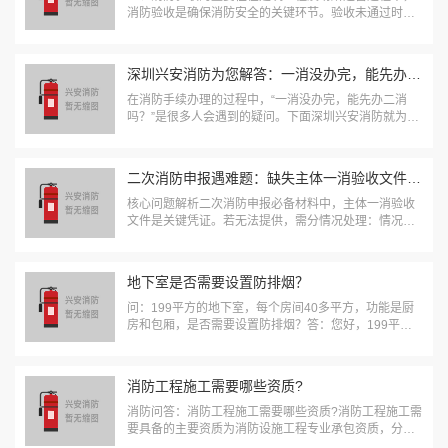
消防验收是确保消防安全的关键环节。验收未通过时不
必过度焦虑，通过系统化整改可有效解决问题。二、消
防验收未通过的解决步骤1、详细解读不合格意见书获取
文件：收到《消防验收不合格意见书》后，需仔细阅...
深圳兴安消防为您解答：一消没办完，能先办二消吗？
在消防手续办理的过程中，“一消没办完，能先办二消
吗？”是很多人会遇到的疑问。下面深圳兴安消防就为大
家清晰解答这一问题。一、一般情况：不可以1、原则：
二消办理必须以一消完成为前提，不可在一消办理期间
同步进行。2、原因：一消（建设工程消防验收）...
二次消防申报遇难题：缺失主体一消验收文件该怎么办？
核心问题解析二次消防申报必备材料中，主体一消验收
文件是关键凭证。若无法提供，需分情况处理：情况
一：主体一消文件遗失解决方案：1、档案补办流程·联
系原建设单位或物业公司调取存档·到“住建局档案室”申
请调档，需提供：✅建筑物产权证明✅法人授权委...
地下室是否需要设置防排烟？
问：199平方的地下室，每个房间40多平方，功能是厨
房和包厢，是否需要设置防排烟？答：您好，199平方
米的地下室，每个房间40多平方米，功能为厨房和包
厢，这种情况下是需要设计防排烟设施的。以下是具体
原因：1、法规要求：建筑面积大于50㎡的房...
消防工程施工需要哪些资质?
消防问答：消防工程施工需要哪些资质?消防工程施工需
要具备的主要资质为消防设施工程专业承包资质，分为
一级和二级。此外，从事消防工程施工可能还需要安全