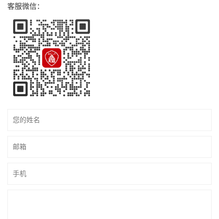
客服微信：