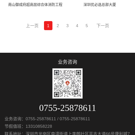
南山御成府超高层综合体消防工程
深圳优必选总部大厦
上一页
1
2
3
4
5
下一页
业务咨询
0755-25878611
业务咨询：
0755-25878611
/
0755-25878611
节假值班：
13310858228
联系地址：深圳市龙岗区南湾街道上李朗社区平吉大道66号康利城7