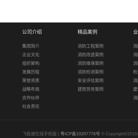
公司介绍
精品案例
业
集团简介
消防工程案例
消
企业文化
消防改造案例
消
组织架构
消防维保案例
消
发展历程
消防检测案例
检
荣誉资质
安全评估案例
消
战略布局
建筑劳务案例
建
合作伙伴
消
社会责任
飞极速在线手机版 |
粤ICP备10207776号
© Copyright©2