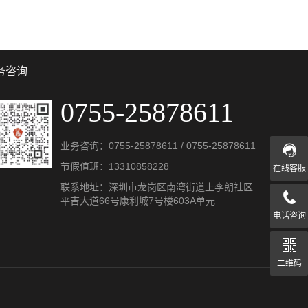
务咨询
0755-25878611
业务咨询：
0755-25878611
/
0755-25878611
节假值班：
13310858228
在线客服
联系地址：深圳市龙岗区南湾街道上李朗社区
平吉大道66号康利城7号楼603A单元
电话咨询
二维码