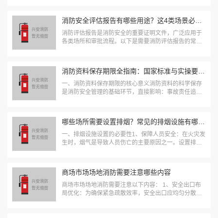
够正常启动并发挥预期作用，为人员疏散和火灾扑救争
取宝贵时间。主要检测内容包括：火灾自动报警系统
消防安全评估报告有哪些用途？这4类场景必不可少！
（...
消防评估报告是消防安全的重要证明文件，广泛应用于
各类场所和审批流程。以下是需要消防评估报告的常见
情况：消防部门年检要求已通过消防审批的企事业单
位、商场、酒店等公共场所，每年需进行一次消防安全
评估，并向当地消防部门提交报告，确保符合消防法规
消防资料保存期限全指南：国家标准与实操要点（2024最新版）
要...
一、消防资料保存期限的核心意义消防资料的科学保存
是消防安全管理的基础环节，直接影响：事故责任追溯
能力日常维护有效性法律合规性保障设施全生命周期管
二、消防资料保存期限国家标准依据《建筑消防设施的
维护管理》（GB25201-2010）及《建设工...
哪些场所需要设置排烟？常见的排烟设施有哪些？
一、排烟设施设置的必要性1、保障人员安全：在火灾发
生时，烟气是导致人员伤亡的主要原因之一。设置排烟
设施可以有效排出烟气，提高人员逃生的能见度和安全
性。2、控制火势蔓延：通过排烟设施排出高温烟气，可
以降低火场温度，延缓火势蔓延速度，为灭火救援...
商场市场场地消防需要注意哪些内容
商场市场场地消防需要注意以下内容： 1、安全出口布
局优化：为确保紧急疏散效率，安全出口应均匀分散设
置于商场的每个防火分区及其各楼层，且数量不得少于
两个，以满足最不利情况下的快速撤离需求。安全出口