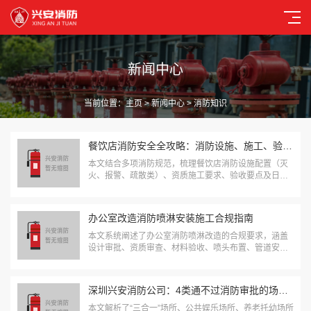
新闻中心
当前位置：
主页
>
新闻中心
> 消防知识
餐饮店消防安全全攻略：消防设施、施工、验收及检查要点解析
本文结合多项消防规范，梳理餐饮店消防设施配置（灭
火、报警、疏散类）、资质施工要求、验收要点及日常
检查制度，强调经营者主体责任，指出委托专业机构全
程服务可有效规避风险，实际操作需以当地规定及设计
文件为准。...
办公室改造消防喷淋安装施工合规指南
本文系统阐述了办公室消防喷淋改造的合规要求，涵盖
设计审批、资质审查、材料验收、喷头布置、管道安装
及系统验收等全流程。依据《自动喷水灭火系统设计规
范》等国家标准，重点解析了喷头间距、管道试压等关
键技术参数，为深圳地区办公室消防改造提供专业指
深圳兴安消防公司：4类通不过消防审批的场所分析与一站式解决方案
引...
本文解析了“三合一”场所、公共娱乐场所、养老托幼场所