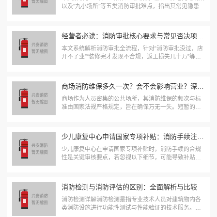
以及“九小场所”等五类消防审批难点，指出其常见隐患与
违规点。专业消防公司如飞极速在线手机版，可提供从
设计、施工到报审的全流程服务，帮助经营者遵循规
范、规避风险，确保消防审批高效通...
经营者必读：消防审批核心要求与常见否决项解析
本文系统解析消防审批全流程，针对“消防审批没过，店
开不了业”“装修完才发现不合规，返工损失几十万”等常
见问题，指出三大“一票否决”项与五大认知误区，提出四
步通关技巧。强调经营者应依托专业消防公司，从设
计、施工到验收严格合规，杜绝侥幸心理，切...
商场消防维保多久一次？会不会影响营业？深圳兴安消防为您解答
商场作为人员密集的公共场所，其消防维保的频次与标
准由国家法规严格规定，旨在确保万无一失。短暂的、
可管理的维保作业是为了换取长久的安全，请大家理
解。 一、消防维保多久做一次？根据国家标准《建筑消
防设施的维护管理》（GB25201）： 每月：...
少儿康复中心申请国家专项补贴：消防手续注意事项
少儿康复中心在申请国家专项补贴时，消防手续的合规
性是关键审核要点，若忽视以下细节，可能导致补贴申
请失败。消防申报类别需与实际业务匹配部分少儿康复
中心在消防申报时，误以“培训机构”类别申报，但实际经
营业务为康复护理，导致消防申报类别与实际业务...
消防检测与消防评估的区别：全面解析与比较
消防检测详解消防检测是指专业技术人员对建筑物内各
类消防设施进行功能性测试与性能验证的技术服务。这
项工作的核心目标是确保所有消防设备在火灾发生时能