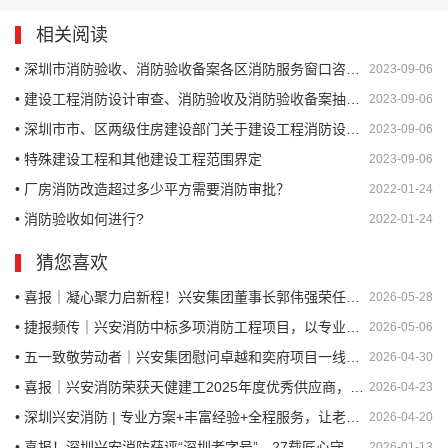
相关阅读
• 深圳市消防验收、消防验收备案各区消防服务窗口咨询电话
2023-09-06
• 建设工程消防设计审查、消防验收及消防验收备案抽查数字化申报材料线上准备流程
2023-09-06
• 深圳市市、区两级住房建设部门关于建设工程消防设计审查、消防验收及消防验收备案抽查的业务分工范围
2023-09-06
• 特殊建设工程和其他建设工程范围界定
2023-09-06
• 厂房消防改造超过多少平方需要消防审批？
2022-01-24
• 消防验收如何进行?
2022-01-24
猜您喜欢
• 喜报｜凝心聚力启新程！兴安集团董事长郭伟强荣任深圳市河南郑州商会创会会长
2026-05-28
• 捷报频传｜兴安消防中标多项消防工程项目，以专业实力护航城市安全
2026-05-06
• 五一致敬劳动者｜兴安集团慰问卓越和奕府项目一线工友，情暖人心守安全
2026-04-30
• 喜报｜兴安消防荣获天健建工2025年度优秀供应商，以专业守护安全
2026-04-23
• 深圳兴安消防 | 专业方案+丰富经验+全程服务，让老旧小区安全“焕新”
2026-04-20
• 喜报！深圳兴安消防获评“深圳老字号”，27载匠心守护城市安全
2026-01-13