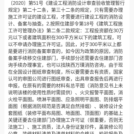
〔2020〕第51号《建设工程消防设计审查验收管理暂行
规定》第二十二条，第三十二条的规定，只有需要办理
施工许可证的建设工程，才需要进行建设工程的消防设
计、备案与抽查。2.按照住建部令第18号《建筑工程施
工许可管理办法》第二条二款规定：工程投资额在30万
元以下或者建筑面积在300平方米以下的建筑工程，可
以不申请办理施工许可证。因此，对于300平米以上都
是要进行消防备案审查的，如今因为政策的原因，消防
备案手续移交住建部门，手续部分还需要去住建部门咨
询手续办理事宜，也可以找陕西万璞消防咨询，由于现
在全国设计图纸审查制度，所以要需要去有资质，国家
认可的审图公司进行图纸审查，出具审查报告后再进行
申报，在原有的需要的材料有总平图（消防意见书上未
说明该楼的使用性质时需提供）、火灾报警平面图，消
火栓平面图。喷淋平面图、应急照明平面图、防排烟平
面图（根据消防规范是否满足自然排烟）、装修设计全
套图纸（装修平面布局图、地面图、顶面图）的基础上
关键还要去住建部门办理施工许可证（很重要，否则无
法施工）、施工资质，法人身份证复印件，盖装修公司
公章，装修材料清单及清单材料的合格证、检验报告及