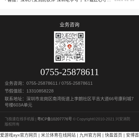
业务咨询
0755-25878611
业务咨询：
0755-25878611
/
0755-25878611
节假值班：
13310858228
联系地址：深圳市龙岗区南湾街道上李朗社区平吉大道66号康利城7
号楼603A单元
飞极速在线手机版 |
粤ICP备10207776号
© Copyright©2010-2021 兴安消防
版权所有
爱游戏ayx官方网页
|
米兰体育在线网站
|
九州官方网
|
快盈首页
|
安博首