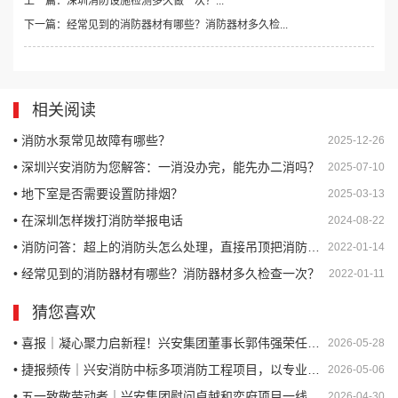
上一篇：深圳消防设施检测多久做一次？...
下一篇：经常见到的消防器材有哪些？消防器材多久检...
相关阅读
• 消防水泵常见故障有哪些？
2025-12-26
• 深圳兴安消防为您解答：一消没办完，能先办二消吗？
2025-07-10
• 地下室是否需要设置防排烟？
2025-03-13
• 在深圳怎样拨打消防举报电话
2024-08-22
• 消防问答：超上的消防头怎么处理，直接吊顶把消防头包进去可以吗？
2022-01-14
• 经常见到的消防器材有哪些？消防器材多久检查一次？
2022-01-11
猜您喜欢
• 喜报｜凝心聚力启新程！兴安集团董事长郭伟强荣任深圳市河南郑州商会创会会长
2026-05-28
• 捷报频传｜兴安消防中标多项消防工程项目，以专业实力护航城市安全
2026-05-06
• 五一致敬劳动者｜兴安集团慰问卓越和奕府项目一线工友，情暖人心守安全
2026-04-30