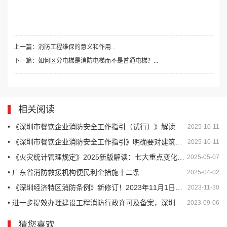
上一篇：消防工程维保的意义和作用...
下一篇：如何区分电梯是消防电梯而不是普通电梯？...
相关阅读
• 《深圳市餐饮企业消防安全工作指引（试行）》解读
2025-10-11
• 《深圳市餐饮企业消防安全工作指引》明确要对建筑消防设施每年至少进行一次全面检测
2025-10-11
• 《火灾统计管理规定》2025新版解读：七大重点变化与影响
2025-05-07
• 广东省消防救援机构便民利企措施十二条
2025-04-02
• 《深圳经济特区消防条例》新修订！2023年11月1日起施行，企业单位未进行年度消防检测将面临一至五万罚款！同时处罚单位消防安全责任人
2023-11-30
• 进一步提效办理建设工程消防行政许可及备案，深圳市住建局发布公告
2023-09-06
猜您喜欢