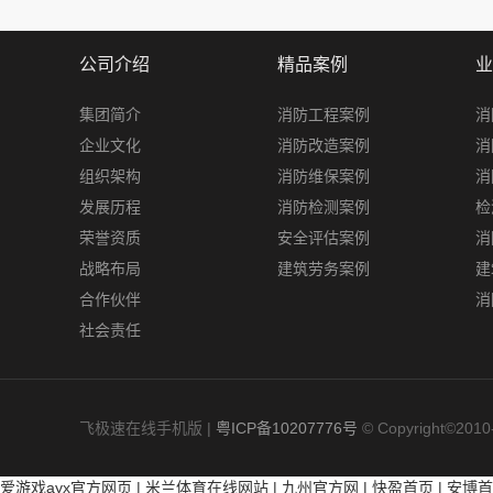
公司介绍
精品案例
业
集团简介
消防工程案例
消
企业文化
消防改造案例
消
组织架构
消防维保案例
消
发展历程
消防检测案例
检
荣誉资质
安全评估案例
消
战略布局
建筑劳务案例
建
合作伙伴
消
社会责任
飞极速在线手机版 |
粤ICP备10207776号
© Copyright©2
爱游戏ayx官方网页
|
米兰体育在线网站
|
九州官方网
|
快盈首页
|
安博首