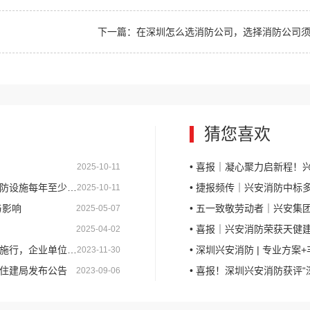
下一篇：在深圳怎么选消防公司，选择消防公司须知
猜您喜欢
• 喜报｜凝心聚力启新程！兴安
2025-10-11
少进行一次全面检测
• 捷报频传｜兴安消防中
2025-10-11
与影响
• 五一致敬劳动者｜兴安集团
2025-05-07
• 喜报｜兴安消防荣获天健
2025-04-02
款！同时处罚单位消防安全责任人
• 深圳兴安消防 | 专业方
2023-11-30
市住建局发布公告
• 喜报！深圳兴安消防获评
2023-09-06