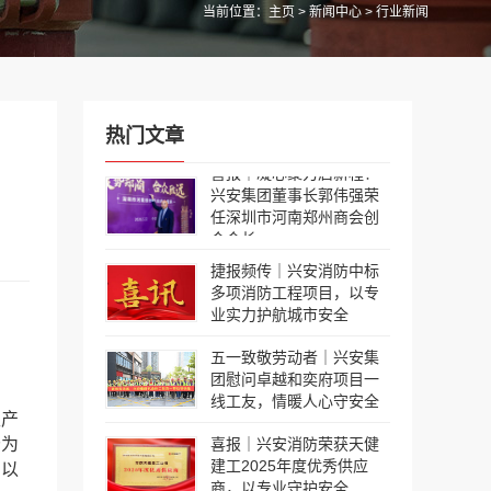
当前位置：
主页
>
新闻中心
> 行业新闻
热门文章
喜报｜凝心聚力启新程！
兴安集团董事长郭伟强荣
任深圳市河南郑州商会创
会会长
捷报频传｜兴安消防中标
多项消防工程项目，以专
业实力护航城市安全
五一致敬劳动者｜兴安集
团慰问卓越和奕府项目一
线工友，情暖人心守安全
生产
分为
喜报｜兴安消防荣获天健
建工2025年度优秀供应
明以
商，以专业守护安全