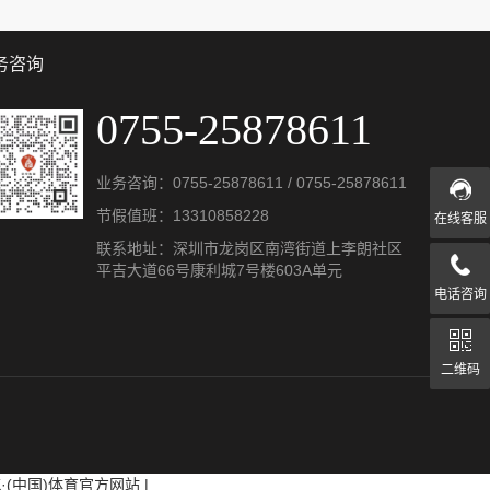
务咨询
0755-25878611
业务咨询：
0755-25878611
/
0755-25878611
节假值班：
13310858228
在线客服
联系地址：深圳市龙岗区南湾街道上李朗社区
平吉大道66号康利城7号楼603A单元
电话咨询
二维码
K·(中国)体育官方网站
|