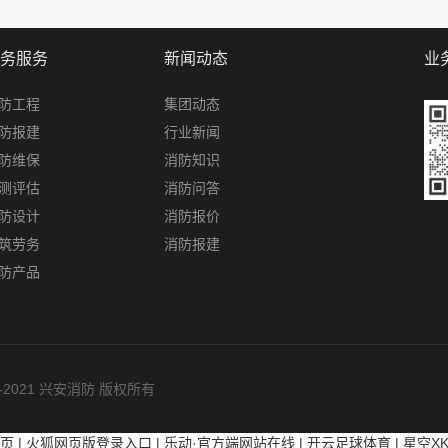
务服务
新闻动态
业
防工程
集团动态
防报建
行业新闻
防维保
消防知识
测评估
消防问答
防设计
消防报价
筑劳务
消防报建
防产品
010-2021 兴安消防 版权所有
页
|
火狐网页版登录入口
|
乐动·官方端网站在线
|
开云足球体育
|
星空X