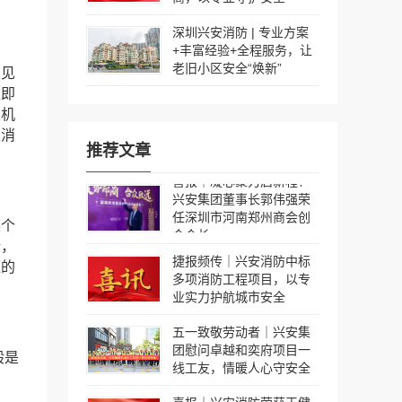
深圳兴安消防 | 专业方案
+丰富经验+全程服务，让
老旧小区安全“焕新”
常见
位即
主机
以消
推荐文章
喜报｜凝心聚力启新程！
兴安集团董事长郭伟强荣
任深圳市河南郑州商会创
某个
会会长
新，
捷报频传｜兴安消防中标
应的
多项消防工程项目，以专
业实力护航城市安全
五一致敬劳动者｜兴安集
团慰问卓越和奕府项目一
般是
线工友，情暖人心守安全