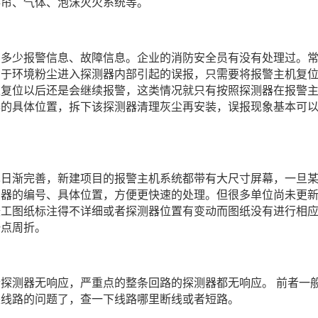
卷帘、气体、泡沫灭火系统等。
有多少报警信息、故障信息。企业的消防安全员有没有处理过。
由于环境粉尘进入探测器内部引起的误报，只需要将报警主机复
以复位以后还是会继续报警，这类情况就只有按照探测器在报警
器的具体位置，拆下该探测器清理灰尘再安装，误报现象基本可
也日渐完善，新建项目的报警主机系统都带有大尺寸屏幕，一旦
测器的编号、具体位置，方便更快速的处理。但很多单位尚未更
竣工图纸标注得不详细或者探测器位置有变动而图纸没有进行相
一点周折。
探测器无响应，严重点的整条回路的探测器都无响应。 前者一
是线路的问题了，查一下线路哪里断线或者短路。