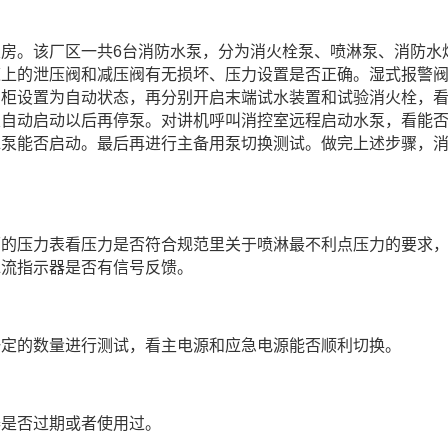
房。该厂区一共6台消防水泵，分为消火栓泵、喷淋泵、消防水
道上的泄压阀和减压阀有无损坏、压力设置是否正确。湿式报警
制柜设置为自动状态，再分别开启末端试水装置和试验消火栓，
泵自动启动以后再停泵。对讲机呼叫消控室远程启动水泵，看能
水泵能否启动。最后再进行主备用泵切换测试。做完上述步骤，
面的压力表看压力是否符合规范里关于喷淋最不利点压力的要求
水流指示器是否有信号反馈。
一定的数量进行测试，看主电源和应急电源能否顺利切换。
器是否过期或者使用过。