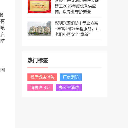
喜报｜兴安消防荣获天健
建工2025年度优秀供应
商，以专业守护安全
炮
阀有
深圳兴安消防 | 专业方案
看喷
+丰富经验+全程服务，让
否启
老旧小区安全“焕新”
消防
热门标签
，同
餐厅饭店消防
厂房消防
消防许可证
办公室消防