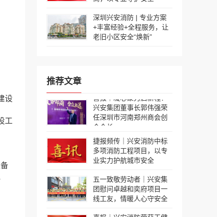
深圳兴安消防 | 专业方案
+丰富经验+全程服务，让
老旧小区安全“焕新”
推荐文章
喜报｜凝心聚力启新程！
建设
兴安集团董事长郭伟强荣
任深圳市河南郑州商会创
设工
会会长
捷报频传｜兴安消防中标
多项消防工程项目，以专
业实力护航城市安全
准备
执
五一致敬劳动者｜兴安集
团慰问卓越和奕府项目一
线工友，情暖人心守安全