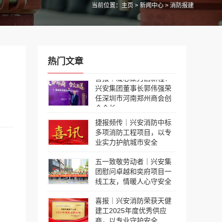
当前位置：
主页
>
新闻中心
> 消防报建
热门文章
喜报｜凝心聚力启新程！
兴安集团董事长郭伟强荣
任深圳市河南郑州商会创
会会长
捷报频传｜兴安消防中标
多项消防工程项目，以专
业实力护航城市安全
五一致敬劳动者｜兴安集
团慰问卓越和奕府项目一
线工友，情暖人心守安全
喜报｜兴安消防荣获天健
建工2025年度优秀供应
商，以专业守护安全