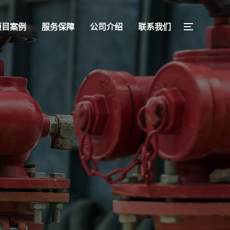
项目案例
服务保障
公司介绍
联系我们