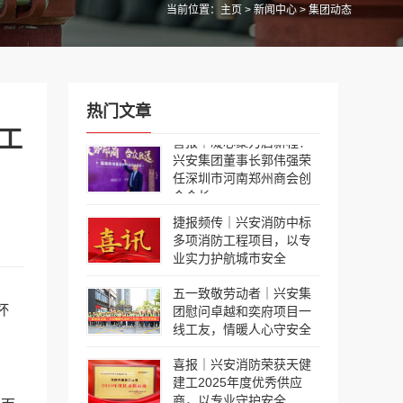
当前位置：
主页
>
新闻中心
> 集团动态
热门文章
工
喜报｜凝心聚力启新程！
兴安集团董事长郭伟强荣
任深圳市河南郑州商会创
会会长
捷报频传｜兴安消防中标
多项消防工程项目，以专
业实力护航城市安全
五一致敬劳动者｜兴安集
杯
团慰问卓越和奕府项目一
线工友，情暖人心守安全
喜报｜兴安消防荣获天健
建工2025年度优秀供应
商，以专业守护安全