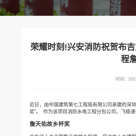
荣耀时刻!兴安消防祝贺布
程
时间：2025
近日，由中国建筑第七工程局有限公司承建的深圳
奖”。 作为该项目消防水电工程分包公司，飞极
詹天佑故乡杯奖