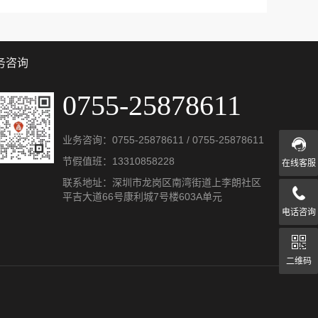
务咨询
0755-25878611
业务咨询：
0755-25878611
/
0755-25878611
节假值班：
13310858228
在线客服
联系地址：深圳市龙岗区南湾街道上李朗社区
平吉大道66号康利城7号楼603A单元
电话咨询
二维码