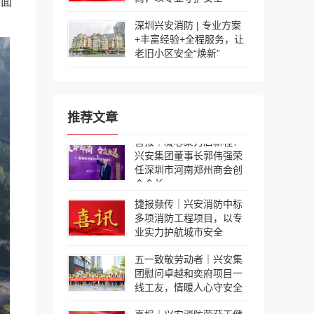
方面
深圳兴安消防 | 专业方案
+丰富经验+全程服务，让
老旧小区安全“焕新”
推荐文章
喜报｜凝心聚力启新程！
兴安集团董事长郭伟强荣
任深圳市河南郑州商会创
会会长
捷报频传｜兴安消防中标
多项消防工程项目，以专
业实力护航城市安全
五一致敬劳动者｜兴安集
团慰问卓越和奕府项目一
线工友，情暖人心守安全