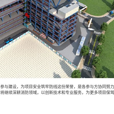
度参与建设，为项目安全筑牢防线这份荣誉，是各参与方协同努
来将继续深耕消防领域，以创新技术和专业服务，为更多项目保