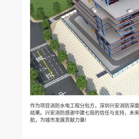
作为项目消防水电工程分包方，深圳兴安消防深
结果。兴安消防感谢中建七局的信任与支持，未
航，为城市发展贡献力量!