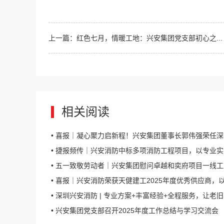
上一篇：红色七月，情暖工地：兴安集团党支部初心之...
相关阅读
• 喜报｜凝心聚力启新程！兴安集团董事长郭伟强荣任深圳市河南
• 捷报频传｜兴安消防中标多项消防工程项目，以专业
• 五一致敬劳动者｜兴安集团慰问卓越和奕府项目一线工友，
• 喜报｜兴安消防荣获天健建工2025年度优秀供应商，
• 深圳兴安消防 | 专业方案+丰富经验+全程服务，让老旧
• 兴安集团党支部召开2025年度工作总结与学习交流会