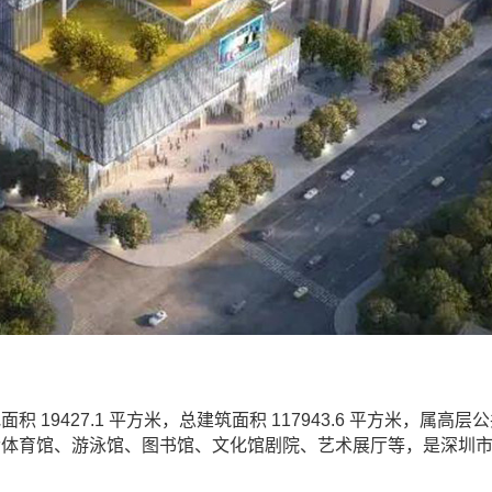
9427.1 平方米，总建筑面积 117943.6 平方米，属高层
含体育馆、游泳馆、图书馆、文化馆剧院、艺术展厅等，是深圳