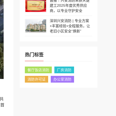
喜报｜兴安消防荣获天健
建工2025年度优秀供应
商，以专业守护安全
深圳兴安消防 | 专业方案
+丰富经验+全程服务，让
老旧小区安全“焕新”
热门标签
餐厅饭店消防
厂房消防
消防许可证
办公室消防
公共
市首