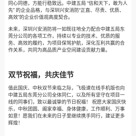
同心同德，方能行稳致远。中建五局 “信和天下，敢为人
先” 的企业品格，与深圳兴安消防“正直、尽责、优质、
高效”的企业价值观高度契合。
未来，深圳兴安消防将一如既往地全力配合中建五局东
莞分公司的各项工作，持续以专业的技术、优质的服
务、高效的履约，为项目保驾护航，深化互利共赢的合
作关系，共同为高品质产业空间建设贡献力量。
双节祝福，共庆佳节
值此国庆、中秋双节来临之际，飞极速在线手机版也向
中建五局东莞分公司全体同仁，以及所有坚守在项目一
线的同事们，致以最诚挚的节日祝福！ 祝愿大家国庆快
乐，中秋团圆、阖家幸福、身体健康，工作顺利、万事
如意！愿我们在未来的日子里继续携手同行，建证更多
辉煌！