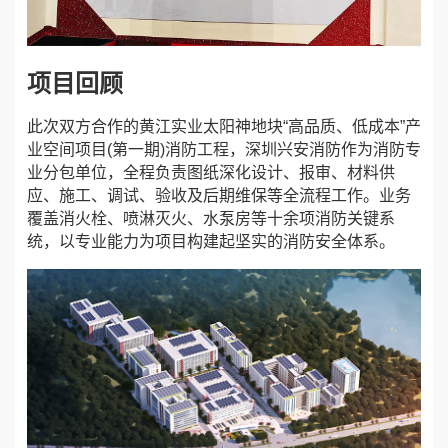
项目回顾
此次双方合作的
黄江实业太阳神地块“高品质、低成本”产
业空间项目(第一期)消防工程
，深圳兴安消防作为消防专
业分包单位，全程负责图纸深化设计、报审、材料供
应、施工、调试、验收及后期维保等全流程工作。业务
覆盖消火栓、喷淋灭火、水泵房等十余项消防关键系
统，以专业能力为项目构建起坚实的消防安全体系。