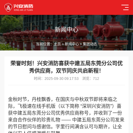
新闻中心
当前位置：
主页
>
新闻中心
> 集团动态
荣誉时刻！兴安消防喜获中建五局东莞分公司优
秀供应商，双节同庆共启新程！
时间：2025-09-30 09:17:53 浏览：712
金秋时节，丹桂飘香，在国庆与中秋双节即将来临之
际，飞极速在线手机版（以下简称 “深圳兴安消防”）喜
获中建五局东莞分公司优秀供应商称号，并收到了一份
来自合作伙伴的珍贵礼物 —— 中建五局东莞分公司发来
的节日慰问与感谢信。字里行间满含认可与期许，让全