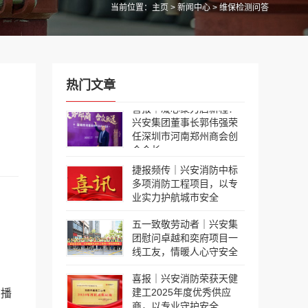
当前位置：
主页
>
新闻中心
> 维保检测问答
热门文章
喜报｜凝心聚力启新程！
兴安集团董事长郭伟强荣
任深圳市河南郑州商会创
会会长
捷报频传｜兴安消防中标
多项消防工程项目，以专
业实力护航城市安全
五一致敬劳动者｜兴安集
团慰问卓越和奕府项目一
线工友，情暖人心守安全
喜报｜兴安消防荣获天健
建工2025年度优秀供应
广播
商，以专业守护安全